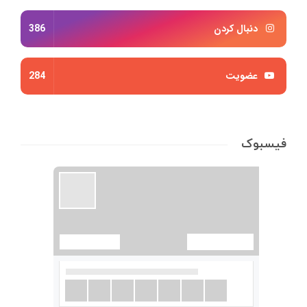
دنبال کردن
386
عضویت
284
فیسبوک