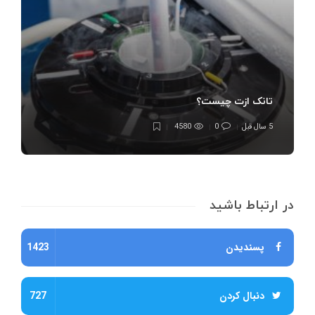
تانک ازت چیست؟
5 سال قبل
0
4580
در ارتباط باشید
پسندیدن
1423
دنبال کردن
727