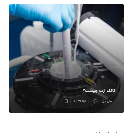
تانک ازت چیست؟
5 سال قبل
0
4579