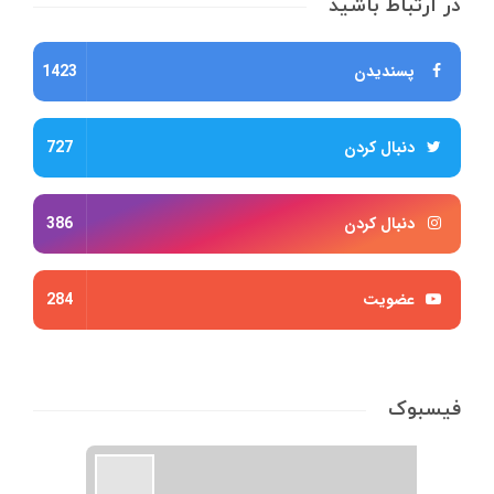
در ارتباط باشید
پسندیدن
1423
دنبال کردن
727
دنبال کردن
386
عضویت
284
فیسبوک