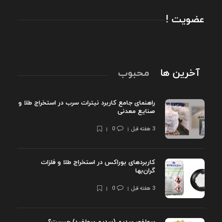
عضویت !
آخرین ها
محبوب
راهنمای جامع کاربرد نیترات سرب در استخراج طلا و
صنایع معدنی
3 هفته قبل
0
کاربردهای بوراکس در استخراج طلا و فلزات
گران‌بها
3 هفته قبل
0
سولفور سدیم (سدیم سولفید) چیست؟