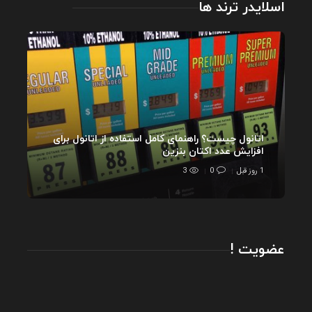
اسلایدر ترند ها
اتانول چیست؟ راهنمای کامل استفاده از اتانول برای
افزایش عدد اکتان بنزین
1 روز قبل
0
3
عضویت !