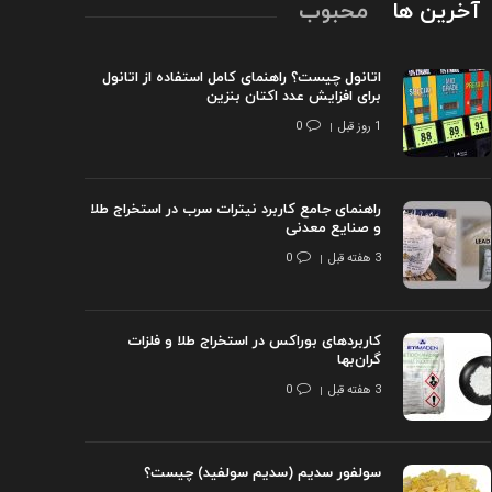
آخرین ها
محبوب
اتانول چیست؟ راهنمای کامل استفاده از اتانول
برای افزایش عدد اکتان بنزین
1 روز قبل
0
راهنمای جامع کاربرد نیترات سرب در استخراج طلا
و صنایع معدنی
3 هفته قبل
0
کاربردهای بوراکس در استخراج طلا و فلزات
گران‌بها
3 هفته قبل
0
سولفور سدیم (سدیم سولفید) چیست؟