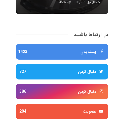
5 سال قبل
0
4582
در ارتباط باشید
پسندیدن
1423
دنبال کردن
727
دنبال کردن
386
عضویت
284