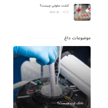
کشت سلولی چیست؟
4605
0
موضوعات داغ
تانک ازت چیست؟