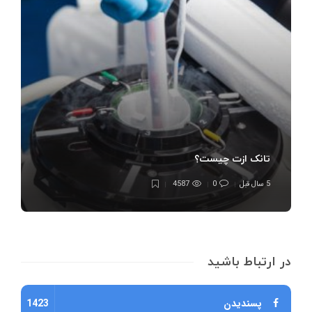
تانک ازت چیست؟
5 سال قبل
0
4587
در ارتباط باشید
پسندیدن
1423