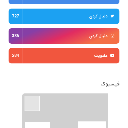
دنبال کردن
727
دنبال کردن
386
عضویت
284
فیسبوک