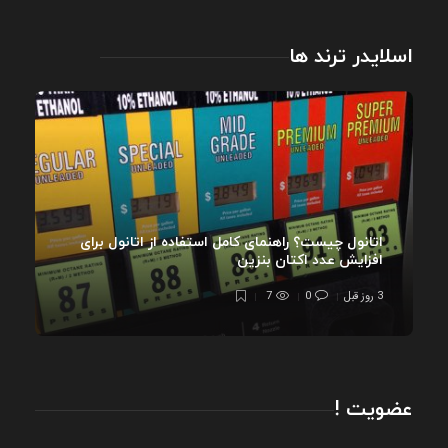
اسلایدر ترند ها
اتانول چیست؟ راهنمای کامل استفاده از اتانول برای
افزایش عدد اکتان بنزین
3 روز قبل
0
7
عضویت !