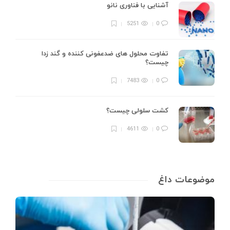
آشنایی با فناوری نانو
5251
0
تفاوت محلول های ضدعفونی کننده و گند زدا
چیست؟
7483
0
کشت سلولی چیست؟
4611
0
موضوعات داغ