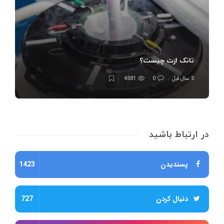
تانک ازت چیست؟
5 سال قبل
0
4581
در ارتباط باشید
پسندیدن
1423
دنبال کردن
727