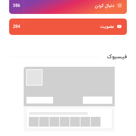
دنبال کردن
386
عضویت
284
فیسبوک