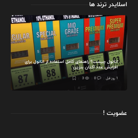
اسلایدر ترند ها
اتانول چیست؟ راهنمای کامل استفاده از اتانول برای
افزایش عدد اکتان بنزین
1 روز قبل
0
3
عضویت !