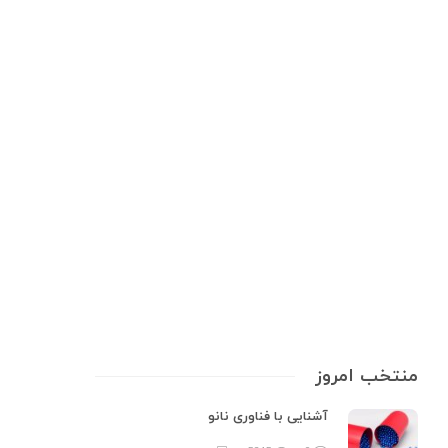
مواد شیمیایی
استون حلالی قوی با کاربردهای
بی‌پایان
استون، که با نام علمی پروپانون (C₃H₆O) نیز شناخته می‌شود، یک ترکیب
شیمیایی با فرمول شیمیایی CH₃COCH₃ است. این ماده به عنوان یک حلال قوی
و یکی از پرکاربردترین حلال‌ها در صنایع مختلف شناخته می‌شود. استون‌ها به
عنوان یک نوع جداکننده یا ستون جداسازی، نمونه‌برداری و…
13 min
0
منتخب امروز
آشنایی با فناوری نانو