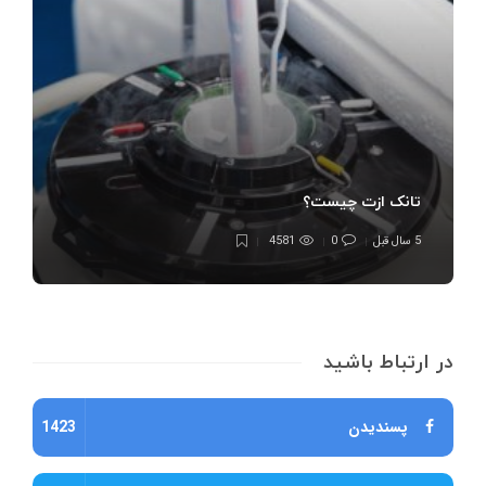
تانک ازت چیست؟
5 سال قبل
0
4581
در ارتباط باشید
پسندیدن
1423