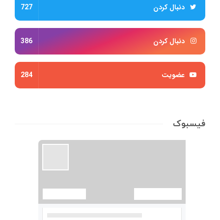
دنبال کردن
727
دنبال کردن
386
عضویت
284
فیسبوک