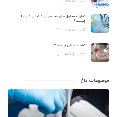
5245
0
تفاوت محلول های ضدعفونی کننده و گند زدا
چیست؟
7476
0
کشت سلولی چیست؟
4605
0
موضوعات داغ