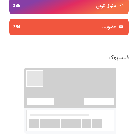
دنبال کردن
386
عضویت
284
فیسبوک