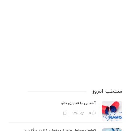
تست با دی‌متیل گلی‌اکسیم
شهاب‌سنگها، قطعاتی از سنگ یا فلز هستند که از فضا به زمین سقوط می‌کنند و
منشأ آن‌ها اغلب سیارک‌ها، دنباله‌دارها یا حتی قطعات سیارات دیگر است. این
اجرام آسمانی به دلیل ارزش علمی و زیبایی‌شناختی خود مورد توجه دانشمندان،
مجموعه‌داران و علاقه‌مندان به نجوم قرار…
6 min
0
منتخب امروز
آشنایی با فناوری نانو
5243
0
تفاوت محلول های ضدعفونی کننده و گند زدا