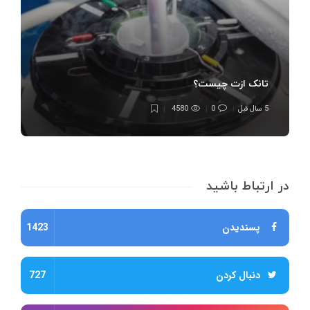
تانک ازت چیست؟
5 سال قبل
0
4580
در ارتباط باشید
پسندیدن
1423
دنبال کردن
727