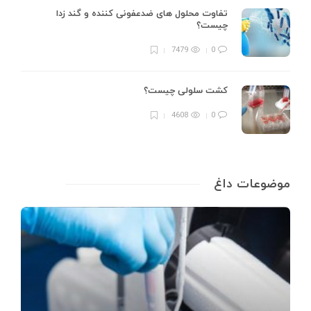
تفاوت محلول های ضدعفونی کننده و گند زدا
چیست؟
7479
0
کشت سلولی چیست؟
4608
0
موضوعات داغ