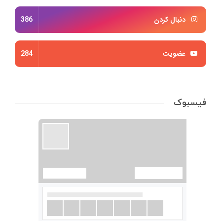
دنبال کردن
386
عضویت
284
فیسبوک