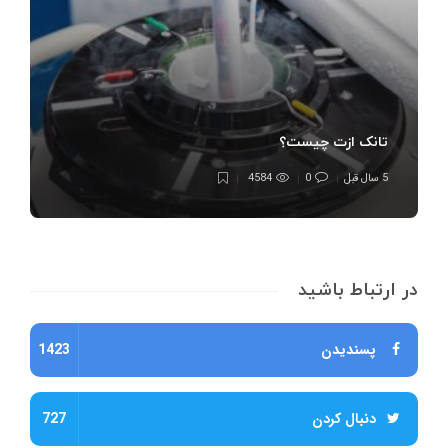
تانک ازت چیست؟
5 سال قبل
0
4584
در ارتباط باشید
پسندیدن
1423
دنبال کردن
727