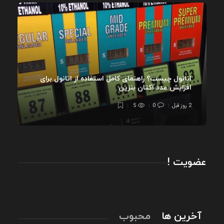
اتانول چیست؟ راهنمای کامل استفاده از اتانول برای
افزایش عدد اکتان بنزین
2 روز قبل
0
5
عضویت !
آخرین ها
محبوب