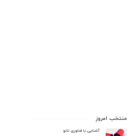
اطلاعات پزشکی
تشک ضد زخم بستر چه کاربردهایی
دارد؟
تشک ضد زخم بستر یکی از ابزارهای پزشکی است که برای پیشگیری و درمان
زخم بستر در بیمارانی که مدت زمان طولانی را در بستر می‌گذرانند، طراحی شده
است. زخم بستر، که به آن زخم فشاری نیز گفته می‌شود، زمانی ایجاد می‌شود که
فشار مداوم…
13 min
0
منتخب امروز
آشنایی با فناوری نانو