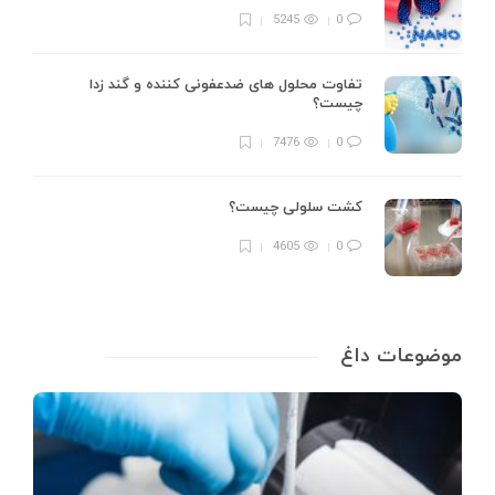
5245
0
تفاوت محلول های ضدعفونی کننده و گند زدا
چیست؟
7476
0
کشت سلولی چیست؟
4605
0
موضوعات داغ