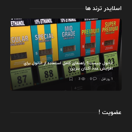
اسلایدر ترند ها
اتانول چیست؟ راهنمای کامل استفاده از اتانول برای
افزایش عدد اکتان بنزین
1 روز قبل
0
3
عضویت !