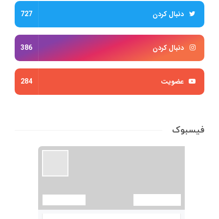
دنبال کردن
727
دنبال کردن
386
عضویت
284
فیسبوک