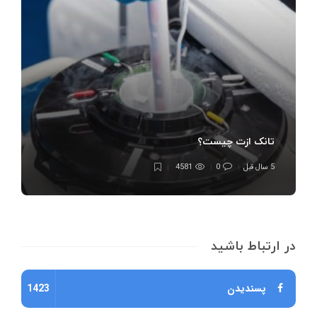
تانک ازت چیست؟
5 سال قبل
0
4581
در ارتباط باشید
پسندیدن
1423