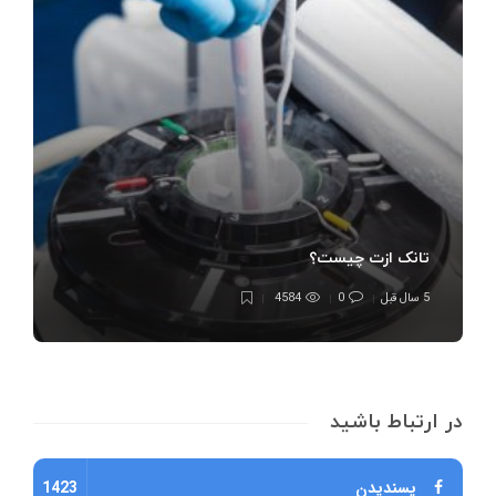
تانک ازت چیست؟
5 سال قبل
0
4584
در ارتباط باشید
پسندیدن
1423