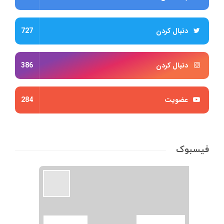
دنبال کردن
727
دنبال کردن
386
عضویت
284
فیسبوک