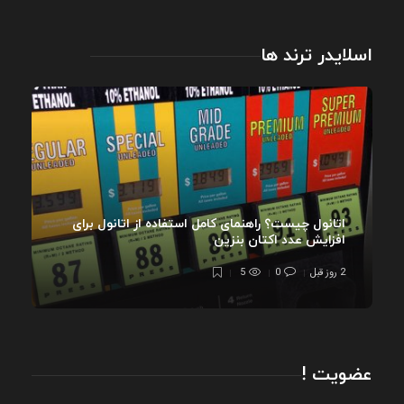
اسلایدر ترند ها
اتانول چیست؟ راهنمای کامل استفاده از اتانول برای
افزایش عدد اکتان بنزین
2 روز قبل
0
5
عضویت !