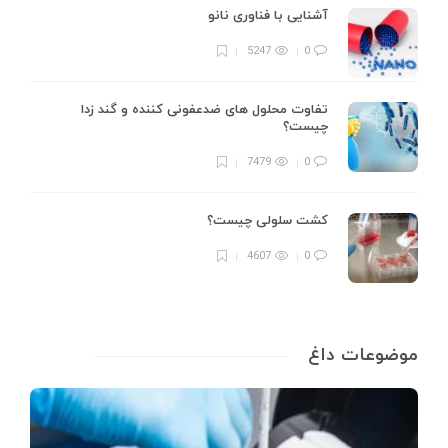
آشنایی با فناوری نانو
5247
0
تفاوت محلول های ضدعفونی کننده و گند زدا
چیست؟
7479
0
کشت سلولی چیست؟
4607
0
موضوعات داغ