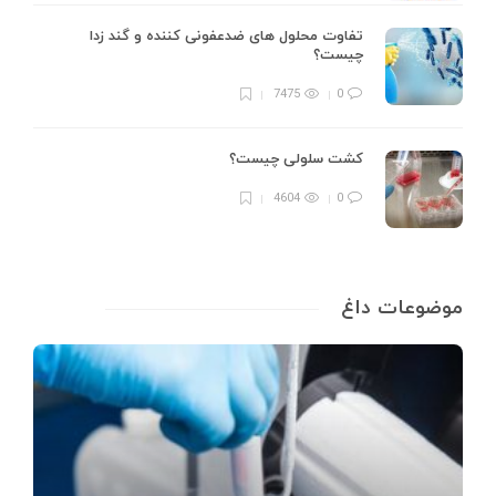
تفاوت محلول های ضدعفونی کننده و گند زدا
چیست؟
7475
0
کشت سلولی چیست؟
4604
0
موضوعات داغ