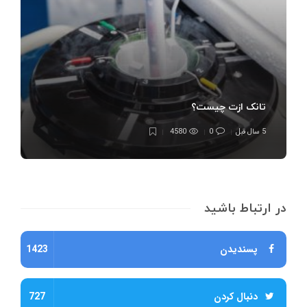
تانک ازت چیست؟
5 سال قبل
0
4580
در ارتباط باشید
پسندیدن
1423
دنبال کردن
727