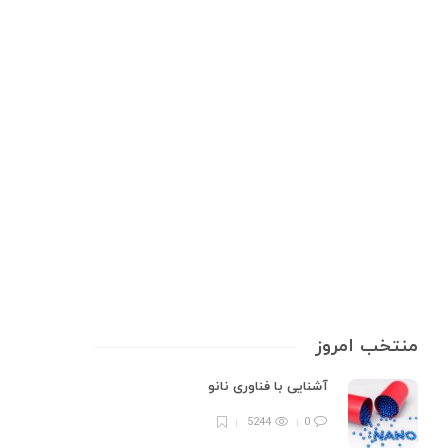
تجهیزات آزمایشگاهی
,
شیمی کاربردی
,
علوم آزمایشگاهی
همه‌چیز درباره بافر pH متر: راهنمای
کالیبراسیون و نگهداری
بافر pH متر، به‌عنوان پایه‌ای ضروری در دنیای آزمایشگاه، نقش کلیدی در اطمینان
از دقت اندازه‌گیری pH دارد؛ از آزمایش‌های زیستی گرفته تا کنترل کیفیت در
صنایع غذایی، دارویی و شیمیایی، بدون آن‌ حتی پیشرفته‌ترین pH مترها
نمی‌توانند عملکرد دقیقی داشته باشند. درست همان‌طور که…
9 min
0
منتخب امروز
آشنایی با فناوری نانو
5244
0