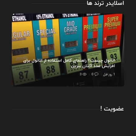
اسلایدر ترند ها
اتانول چیست؟ راهنمای کامل استفاده از اتانول برای
افزایش عدد اکتان بنزین
1 روز قبل
0
3
عضویت !