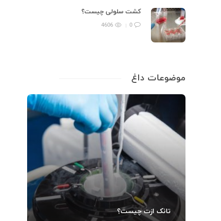
کشت سلولی چیست؟
4606
0
موضوعات داغ
تانک ازت چیست؟