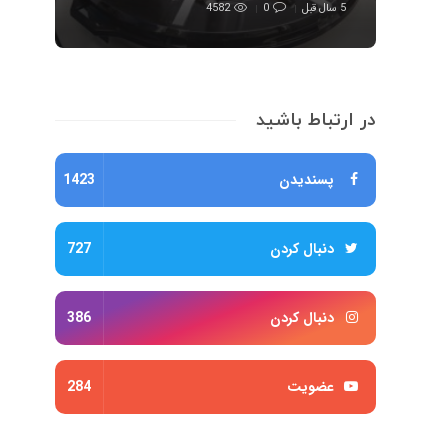
5 سال قبل
0
4582
در ارتباط باشید
پسندیدن
1423
دنبال کردن
727
دنبال کردن
386
عضویت
284