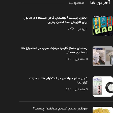
آخرین ها
محبوب
اتانول چیست؟ راهنمای کامل استفاده از اتانول
برای افزایش عدد اکتان بنزین
1 روز قبل
0
راهنمای جامع کاربرد نیترات سرب در استخراج طلا
و صنایع معدنی
3 هفته قبل
0
کاربردهای بوراکس در استخراج طلا و فلزات
گران‌بها
3 هفته قبل
0
سولفور سدیم (سدیم سولفید) چیست؟