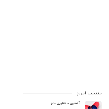
اطلاعات پزشکی
دستگاه بخور چیست و چه فوایدی
دارد؟
دستگاه بخور یک وسیله الکترونیکی است که آب را به بخار تبدیل می‌کند و این
بخار را به محیط اطراف منتقل می‌کند. این دستگاه‌ها که برای ایجاد بخار به
منظور استنشاق و تنفس می‌باشند و می‌توانند به عنوان روشی برای ترطیب و
تسکین علائم مختلف…
12 min
0
منتخب امروز
آشنایی با فناوری نانو