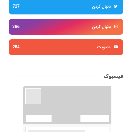
دنبال کردن
727
دنبال کردن
386
عضویت
284
فیسبوک