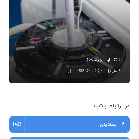
تانک ازت چیست؟
5 سال قبل
0
4585
در ارتباط باشید
پسندیدن
1423