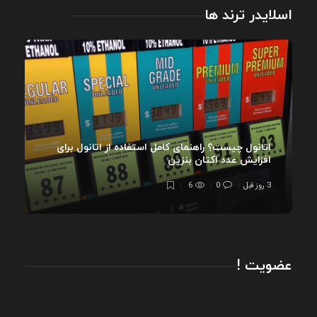
اسلایدر ترند ها
اتانول چیست؟ راهنمای کامل استفاده از اتانول برای
افزایش عدد اکتان بنزین
3 روز قبل
0
6
عضویت !