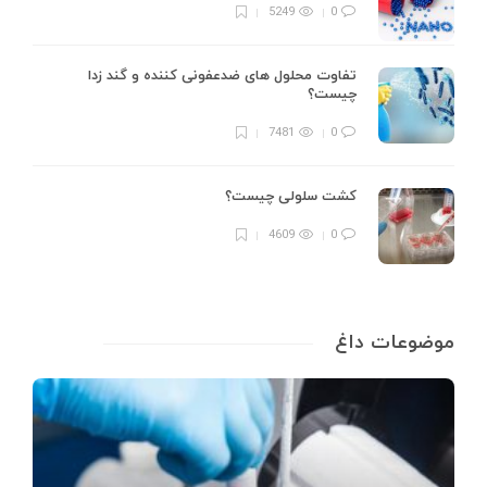
5249
0
تفاوت محلول های ضدعفونی کننده و گند زدا
چیست؟
7481
0
کشت سلولی چیست؟
4609
0
موضوعات داغ