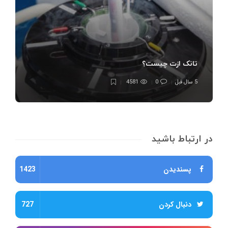
تانک ازت چیست؟
5 سال قبل
0
4581
در ارتباط باشید
پسندیدن
1423
دنبال کردن
727