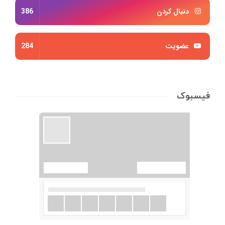
دنبال کردن
386
عضویت
284
فیسبوک