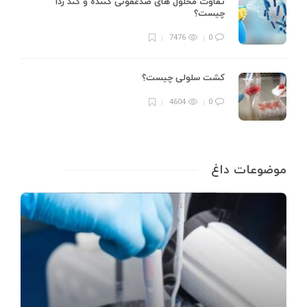
تفاوت محلول های ضدعفونی کننده و گند زدا
چیست؟
7476
0
کشت سلولی چیست؟
4604
0
موضوعات داغ