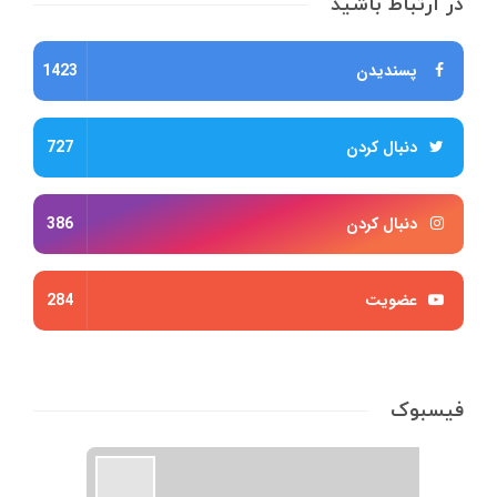
در ارتباط باشید
پسندیدن
1423
دنبال کردن
727
دنبال کردن
386
عضویت
284
فیسبوک