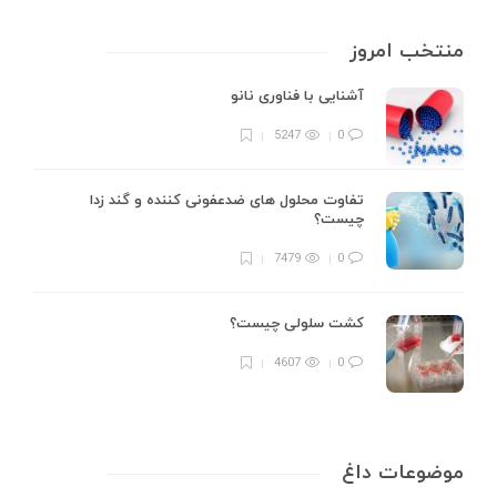
منتخب امروز
آشنایی با فناوری نانو
5247
0
تفاوت محلول های ضدعفونی کننده و گند زدا
چیست؟
7479
0
کشت سلولی چیست؟
4607
0
موضوعات داغ