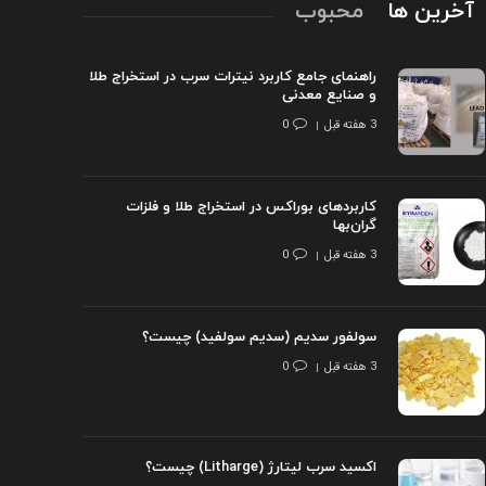
آخرین ها
محبوب
راهنمای جامع کاربرد نیترات سرب در استخراج طلا
و صنایع معدنی
3 هفته قبل
0
کاربردهای بوراکس در استخراج طلا و فلزات
گران‌بها
3 هفته قبل
0
سولفور سدیم (سدیم سولفید) چیست؟
3 هفته قبل
0
اکسید سرب لیتارژ (Litharge) چیست؟