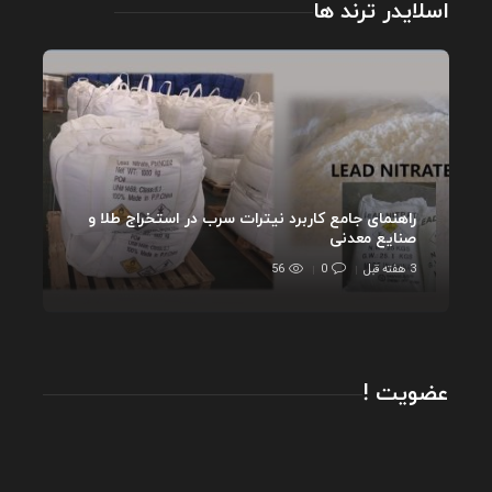
اسلایدر ترند ها
راهنمای جامع کاربرد نیترات سرب در استخراج طلا و
صنایع معدنی
3 هفته قبل
0
56
عضویت !