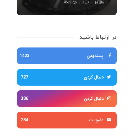
5 سال قبل
0
4579
در ارتباط باشید
پسندیدن
1423
دنبال کردن
727
دنبال کردن
386
عضویت
284