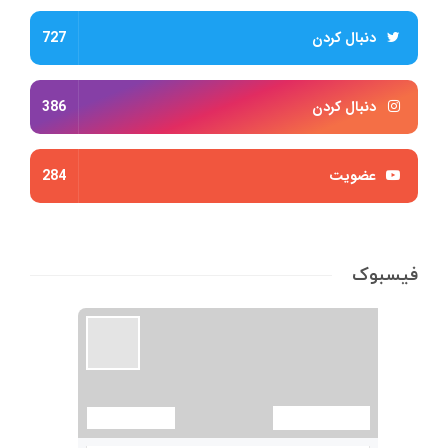
دنبال کردن
727
دنبال کردن
386
عضویت
284
فیسبوک