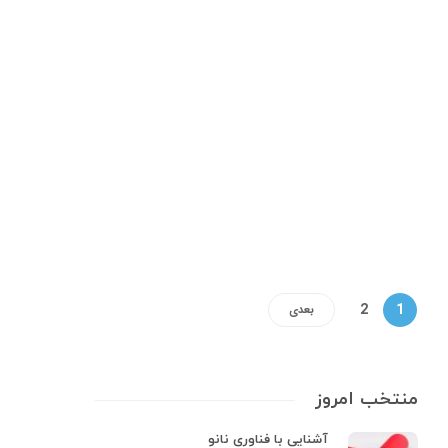
تجهیزات آزمایشگاهی
,
مواد شیمیایی
در مورد اسید
فسفریک(اسید3پروتونه)
اسیدفسفریک اسیدی معدنی،ضعیف،بی بو،بی رنگ،خورنده،غیر سمی و غیر فرار
است که به اورتو فسفریک اسید نیز معروف است. اسید فسفریک خالص در دمای
اتاق جامد است. این اسید به صورت محلول آبی 85 درصد در بازار به فروش می
رسد. پس از اسید سولفوریک بیشترین تولید…
5 min
0
2
1
بعدی
منتخب امروز
آشنایی با فناوری نانو