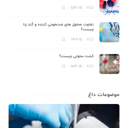
5247
0
تفاوت محلول های ضدعفونی کننده و گند زدا
چیست؟
7479
0
کشت سلولی چیست؟
4607
0
موضوعات داغ