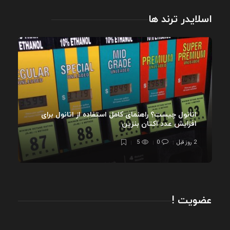
اسلایدر ترند ها
اتانول چیست؟ راهنمای کامل استفاده از اتانول برای
افزایش عدد اکتان بنزین
2 روز قبل
0
5
عضویت !