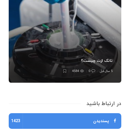
تانک ازت چیست؟
5 سال قبل
0
4584
در ارتباط باشید
پسندیدن
1423