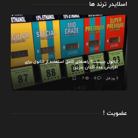
اسلایدر ترند ها
اتانول چیست؟ راهنمای کامل استفاده از اتانول برای
افزایش عدد اکتان بنزین
3 روز قبل
0
7
عضویت !