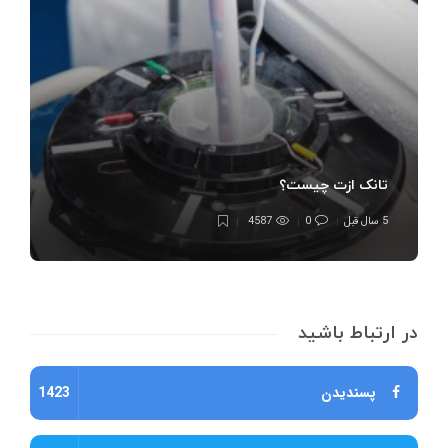
تانک ازت چیست؟
5 سال قبل
0
4587
در ارتباط باشید
پسندیدن
1423