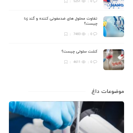
5251
0
تفاوت محلول های ضدعفونی کننده و گند زدا
چیست؟
7483
0
کشت سلولی چیست؟
4611
0
موضوعات داغ