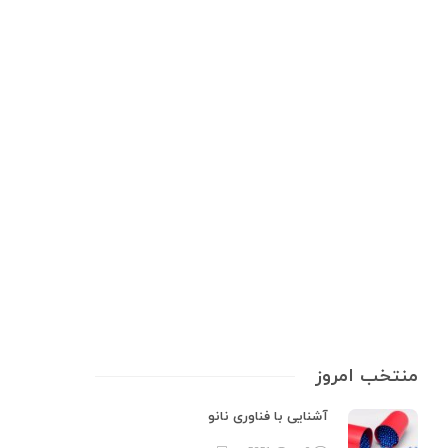
آزمایشگاه و تجهیزات علمی
,
ابزار دقیق
,
ابزارهای اندازه‌گیری
,
تجهیزات
آزمایشگاهی
,
راهنمای خرید
ابزار دقیق؛ قلب تپنده‌ی هر فرآیند
صنعتی
ابزار دقیق آزمایشگاهی به‌عنوان چشم و گوش یک فرآیند صنعتی عمل می‌کنند.
بدون این ابزارها، اندازه‌گیری دقیق پارامترهایی مانند دما، وزن، pH یا رطوبت
غیرممکن است و کوچک‌ترین خطا می‌تواند به خسارات مالی، کاهش کیفیت
محصول یا حتی خطرات ایمنی منجر شود. این ابزارها نه‌تنها…
8 min
0
منتخب امروز
آشنایی با فناوری نانو