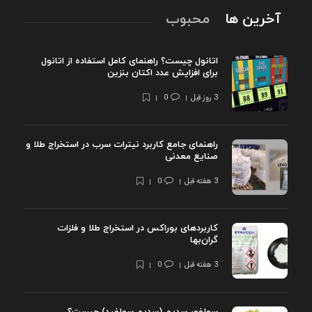
آخرین ها
محبوب
اتانول چیست؟ راهنمای کامل استفاده از اتانول
برای افزایش عدد اکتان بنزین
3 روز قبل
0
راهنمای جامع کاربرد نیترات سرب در استخراج طلا و
صنایع معدنی
3 هفته قبل
0
کاربردهای بوراکس در استخراج طلا و فلزات
گران‌بها
3 هفته قبل
0
سولفور سدیم (سدیم سولفید) چیست؟