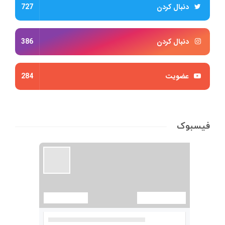
دنبال کردن
727
دنبال کردن
386
عضویت
284
فیسبوک