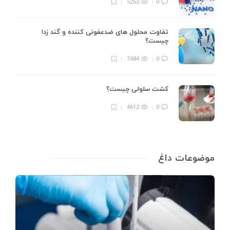
5252
0
تفاوت محلول های ضدعفونی کننده و گند زدا
چیست؟
7484
0
کشت سلولی چیست؟
4612
0
موضوعات داغ