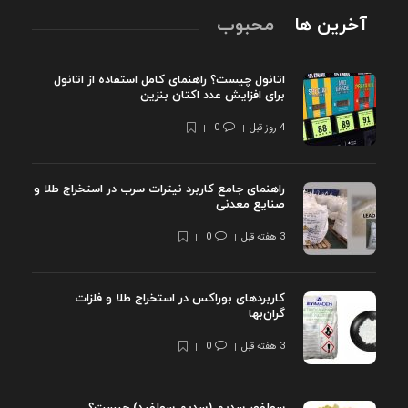
آخرین ها
محبوب
اتانول چیست؟ راهنمای کامل استفاده از اتانول
برای افزایش عدد اکتان بنزین
4 روز قبل
0
راهنمای جامع کاربرد نیترات سرب در استخراج طلا و
صنایع معدنی
3 هفته قبل
0
کاربردهای بوراکس در استخراج طلا و فلزات
گران‌بها
3 هفته قبل
0
سولفور سدیم (سدیم سولفید) چیست؟