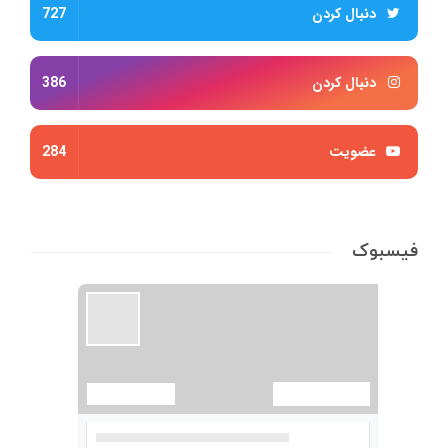
دنبال کردن
727
دنبال کردن
386
عضویت
284
فیسبوک