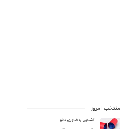
آزمایشگاه و تجهیزات علمی
,
ابزار دقیق
,
ابزارهای اندازه‌گیری
,
تجهیزات
آزمایشگاهی
,
راهنمای خرید
ابزار دقیق؛ قلب تپنده‌ی هر فرآیند
صنعتی
ابزار دقیق آزمایشگاهی به‌عنوان چشم و گوش یک فرآیند صنعتی عمل می‌کنند.
بدون این ابزارها، اندازه‌گیری دقیق پارامترهایی مانند دما، وزن، pH یا رطوبت
غیرممکن است و کوچک‌ترین خطا می‌تواند به خسارات مالی، کاهش کیفیت
محصول یا حتی خطرات ایمنی منجر شود. این ابزارها نه‌تنها…
8 min
0
منتخب امروز
آشنایی با فناوری نانو