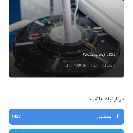
تانک ازت چیست؟
5 سال قبل
0
4588
در ارتباط باشید
پسندیدن
1423