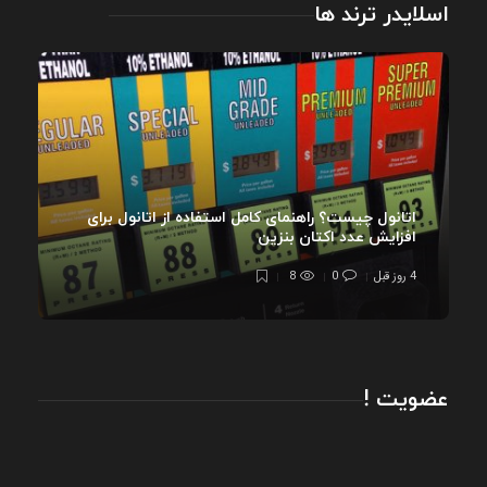
اسلایدر ترند ها
اتانول چیست؟ راهنمای کامل استفاده از اتانول برای
افزایش عدد اکتان بنزین
4 روز قبل
0
8
عضویت !