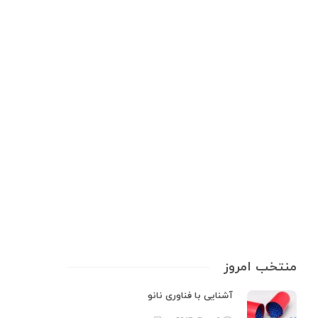
آزمایشگاه و تجهیزات علمی
,
ابزار دقیق
,
ابزارهای اندازه‌گیری
,
تجهیزات
آزمایشگاهی
,
راهنمای خرید
ابزار دقیق؛ قلب تپنده‌ی هر فرآیند
صنعتی
ابزار دقیق آزمایشگاهی به‌عنوان چشم و گوش یک فرآیند صنعتی عمل می‌کنند.
بدون این ابزارها، اندازه‌گیری دقیق پارامترهایی مانند دما، وزن، pH یا رطوبت
غیرممکن است و کوچک‌ترین خطا می‌تواند به خسارات مالی، کاهش کیفیت
محصول یا حتی خطرات ایمنی منجر شود. این ابزارها نه‌تنها…
8 min
0
منتخب امروز
آشنایی با فناوری نانو