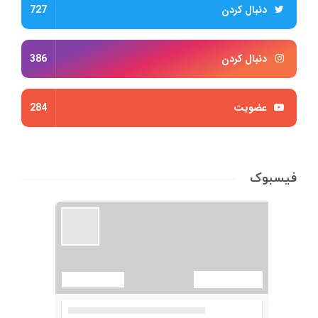
دنبال کردن
727
دنبال کردن
386
عضویت
284
فیسبوک