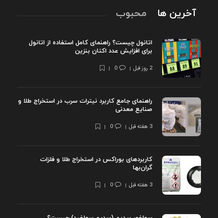
آخرین ها
محبوب
اتانول چیست؟ راهنمای کامل استفاده از اتانول
برای افزایش عدد اکتان بنزین
2 روز قبل
0
راهنمای جامع کاربرد نیترات سرب در استخراج طلا و
صنایع معدنی
3 هفته قبل
0
کاربردهای بوراکس در استخراج طلا و فلزات
گران‌بها
3 هفته قبل
0
سولفور سدیم (سدیم سولفید) چیست؟