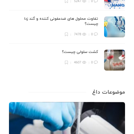
5247
0
تفاوت محلول های ضدعفونی کننده و گند زدا
چیست؟
7478
0
کشت سلولی چیست؟
4607
0
موضوعات داغ