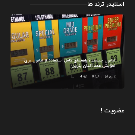
اسلایدر ترند ها
اتانول چیست؟ راهنمای کامل استفاده از اتانول برای
افزایش عدد اکتان بنزین
2 روز قبل
0
4
عضویت !