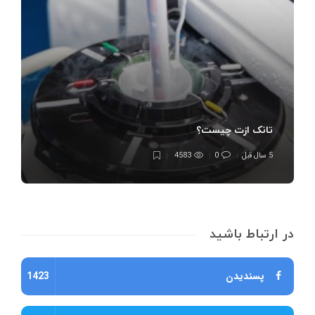
تانک ازت چیست؟
5 سال قبل
0
4583
در ارتباط باشید
پسندیدن
1423