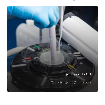
تانک ازت چیست؟
5 سال قبل
0
4581