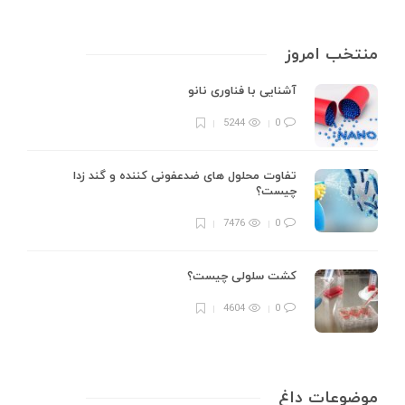
منتخب امروز
آشنایی با فناوری نانو
5244
0
تفاوت محلول های ضدعفونی کننده و گند زدا
چیست؟
7476
0
کشت سلولی چیست؟
4604
0
موضوعات داغ