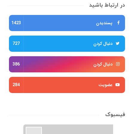
در ارتباط باشید
پسندیدن
1423
دنبال کردن
727
دنبال کردن
386
عضویت
284
فیسبوک