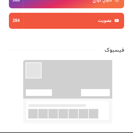
دنبال کردن
386
عضویت
284
فیسبوک