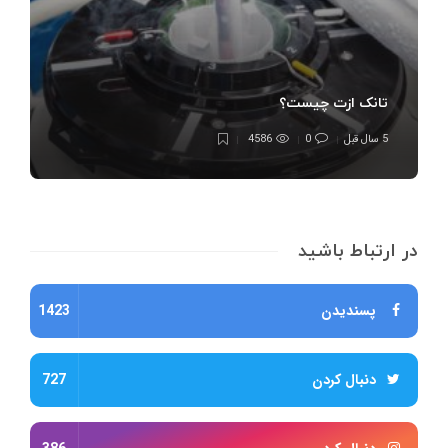
تانک ازت چیست؟
5 سال قبل
0
4586
در ارتباط باشید
پسندیدن
1423
دنبال کردن
727