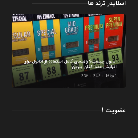
اسلایدر ترند ها
اتانول چیست؟ راهنمای کامل استفاده از اتانول برای
افزایش عدد اکتان بنزین
1 روز قبل
0
3
عضویت !