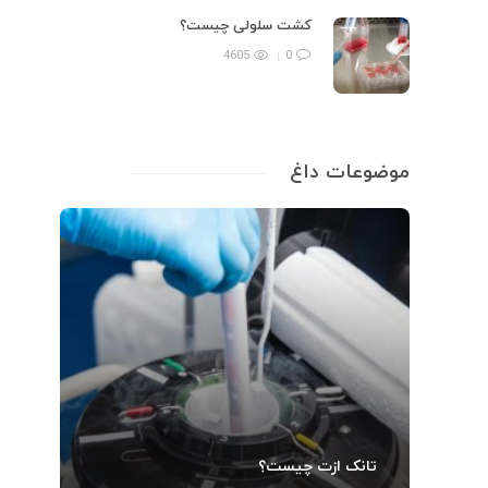
تجه
کشت سلولی چیست؟
ضد
4605
0
ن
ضدع
کنن
موضوعات داغ
فرو
بعد
به…
تانک ازت چیست؟