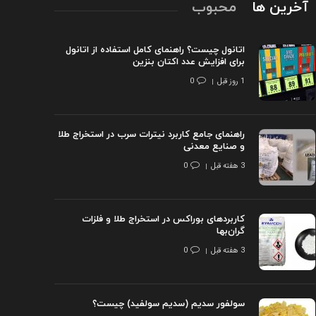
آخرین ها
محبوب
اتانول چیست؟ راهنمای کامل استفاده از اتانول
برای افزایش عدد اکتان بنزین
1 روز قبل
0
راهنمای جامع کاربرد نیترات سرب در استخراج طلا
و صنایع معدنی
3 هفته قبل
0
کاربردهای بوراکس در استخراج طلا و فلزات
گران‌بها
3 هفته قبل
0
سولفور سدیم (سدیم سولفید) چیست؟