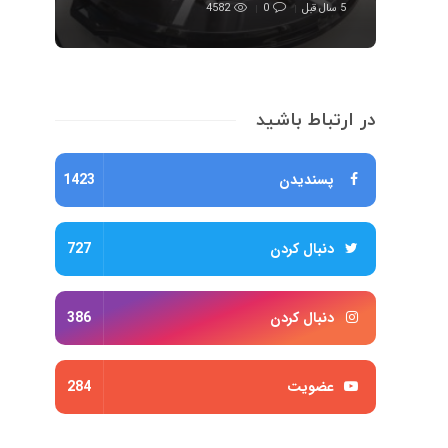
5 سال قبل
0
4582
در ارتباط باشید
پسندیدن
1423
دنبال کردن
727
دنبال کردن
386
عضویت
284