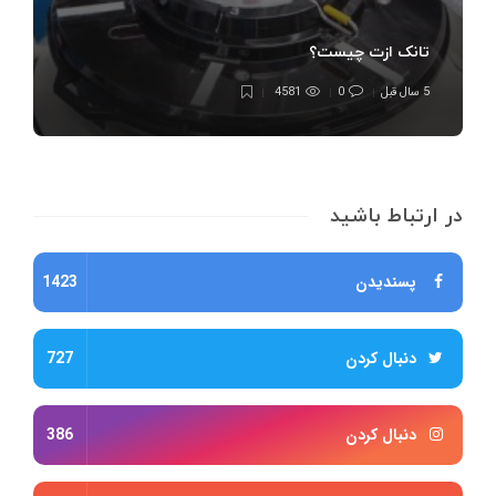
تانک ازت چیست؟
5 سال قبل
0
4581
در ارتباط باشید
پسندیدن
1423
دنبال کردن
727
دنبال کردن
386