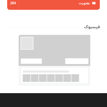
عضویت
284
فیسبوک