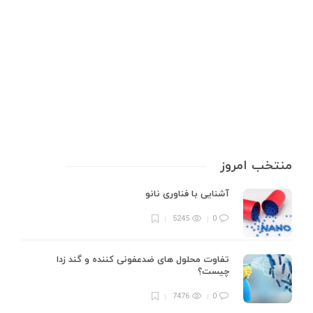
محیط و اجسام است .انواع دماسنج با ساختار مختلف بسته به محیطی که در آن
استفاده می شوند ویژگی های ساختاری متفاوتی برای اندازه گیری دما و حرارت
دارند. دماسنج‌ها بسته به نوع کاربرد در…
13 min
0
منتخب امروز
آشنایی با فناوری نانو
5245
0
تفاوت محلول های ضدعفونی کننده و گند زدا
چیست؟
7476
0