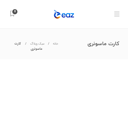
0
کارت ماسونری
خانه
سبک وبلاگ
کارت
ماسونری