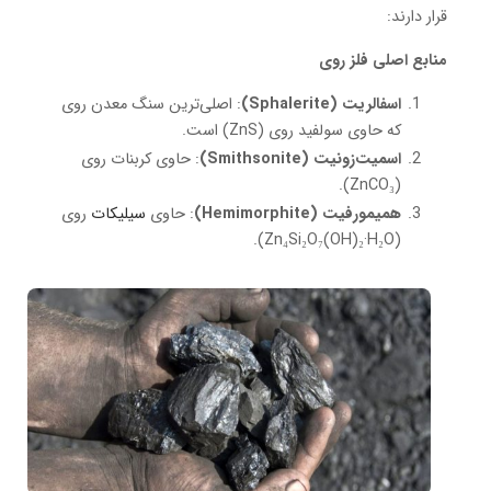
قرار دارند:
منابع اصلی فلز روی
اسفالریت (Sphalerite)
: اصلی‌ترین سنگ معدن روی
که حاوی سولفید روی (ZnS) است.
اسمیت‌زونیت (Smithsonite)
: حاوی کربنات روی
(ZnCO₃).
همیمورفیت (Hemimorphite)
: حاوی
سیلیکات
روی
(Zn₄Si₂O₇(OH)₂·H₂O).