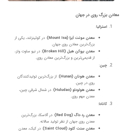
معادن بزرگ روی در جهان
استرالیا
:
معدن مونت آیزا (Mount Isa)
: در کوئینزلند، یکی از
بزرگ‌ترین معادن روی جهان.
معدن بروکن هیل (Broken Hill)
: در نیو ساوت ولز،
از قدیمی‌ترین و بزرگ‌ترین معادن روی.
چین
:
معدن هونان (Hunan)
: از بزرگ‌ترین تولیدکنندگان
روی در چین.
معدن هولوداو (Huludao)
: در شمال شرقی چین،
معدن مهم روی.
کانادا
:
معدن رد داگ (Red Dog)
: در آلاسکا، بزرگ‌ترین
معدن روی جهان از نظر تولید سالانه.
معدن سنت کلود (Saint Cloud)
: در کبک، معدن