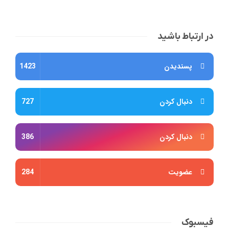
در ارتباط باشید
پسندیدن
1423
دنبال کردن
727
دنبال کردن
386
عضویت
284
فیسبوک