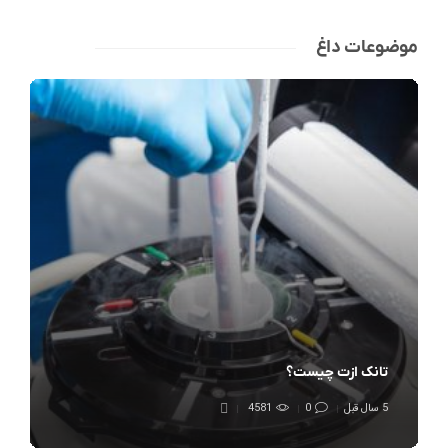
موضوعات داغ
تانک ازت چیست؟
5 سال قبل
0
4581