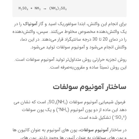
H₂SO₄ + NH₃ → (NH₄)₂SO₄

برای انجام این واکنش، ابتدا سولفوریک اسید و گاز
آمونیاک
را در
یک واکنش‌دهنده مخصوص مخلوط می‌کنند. سپس، واکنش‌دهنده
را در دمای 20 تا 30 درجه سانتیگراد قرار می‌دهند. در این دما،
واکنش انجام می‌شود و آمونیوم سولفات تولید می‌شود.
روش تجزیه حرارتی روش متداول‌تر تولید آمونیوم سولفات است.
این روش نسبتاً ساده و مقرون‌به‌صرفه است.
ساختار آمونیوم سولفات
فرمول شیمیایی آمونیوم سولفات (NH₄)₂SO₄ است که نشان می
دهد این ماده از دو یون آمونیوم (NH₄⁺) و یک یون سولفات
(SO₄²⁻) تشکیل شده است.
در ساختار
آمونیوم سولفات
، یون های آمونیوم به عنوان کاتیون ها
و یون های سولفات به عنوان آنیون ها وجود دارند. یون های