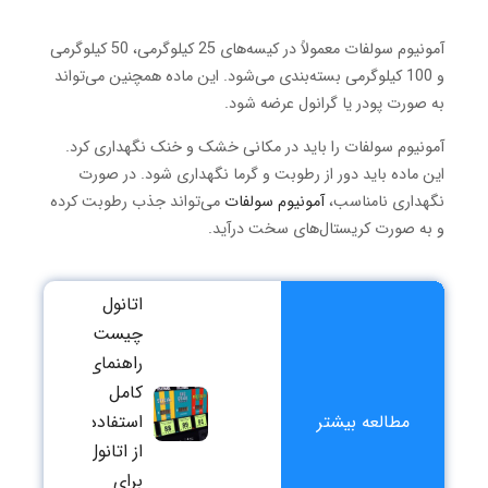
آمونیوم سولفات معمولاً در کیسه‌های 25 کیلوگرمی، 50 کیلوگرمی
و 100 کیلوگرمی بسته‌بندی می‌شود. این ماده همچنین می‌تواند
به صورت پودر یا گرانول عرضه شود.
آمونیوم سولفات را باید در مکانی خشک و خنک نگهداری کرد.
این ماده باید دور از رطوبت و گرما نگهداری شود. در صورت
نگهداری نامناسب،
آمونیوم سولفات
می‌تواند جذب رطوبت کرده
و به صورت کریستال‌های سخت درآید.
اتانول
چیست؟
راهنمای
راهنمای
جامع کا
کامل
نیترات
مطالعه بیشتر
استفاده
سرب در
از اتانول
استخرا
برای
طلا و