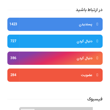
در ارتباط باشید
پسندیدن
1423
دنبال کردن
727
دنبال کردن
386
عضویت
284
فیسبوک