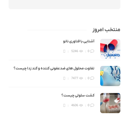
منتخب امروز
آشنایی با فناوری نانو
5246
0
تفاوت محلول های ضدعفونی کننده و گند زدا چیست؟
7477
0
کشت سلولی چیست؟
4606
0