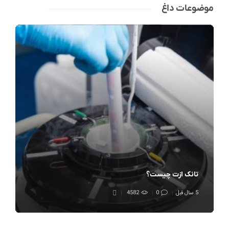
موضوعات داغ
تانک ازت چیست؟
5 سال قبل
0
4582