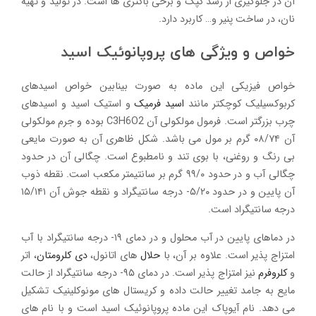
آن در جلوگیری از رشد کپک و برخی باکتری ها است. در تولید و تهیه
نان، در ساخت پنیر و… کاربرد دارد.
خواص و ویژگی های پروپانوئیک اسید
خواص فیزیکی این ماده به صورت بینابین خواص اسیدهای
کربوکسیلیک کوچکتر مانند
اسید فرمیک
و استیک اسید و اسیدهای
چرب بزرگتر است. فرمول مولکولی آن C3H6O2 بوده و جرم مولکولی
آن ۰۸/۷۴ گرم بر مول می باشد. شکل ظاهری آن به صورت مایعی
بی رنگ و روغنی، با بوی تند و نامطبوع است. چگالی آن در حدود
چگالی آب و در حدود ۹۹/۰ گرم بر سانتیمتر مکعب است. نقطه ذوب
آن پایین و در حدود ۵/۲۰- درجه سانتیگراد و نقطه جوش آن ۱۵/۱۴۱
درجه سانتیگراد است.
در دماهای پایین در آب محلول و در دمای ۱۹- درجه سانتیگراد با آب
امتزاج پذیر است. علاوه بر آن، با
حلال
های اتانول،
دی کلرومتان
، اتر
و
کلروفرم
نیز امتزاج پذیر است. در دمای ۹۵- درجه سانتیگراد از حالت
مایع به جامد تغییر حالت داده و کریستال های مونوکلینیک تشکیل
می دهد. نام آیوپاک این ماده پروپانوئيک اسید است و با نام های