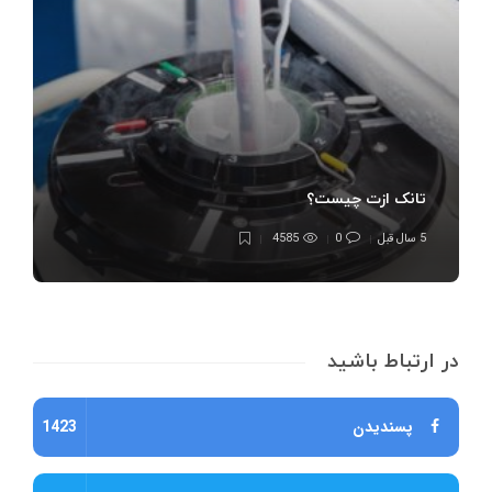
تانک ازت چیست؟
5 سال قبل
0
4585
در ارتباط باشید
پسندیدن
1423