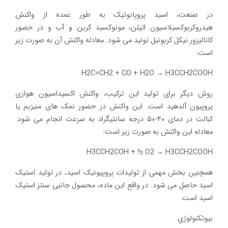
در صنعت، اسید پروپانوئيک به طور عمده از واکنش
هیدروکربوکسیلاسیون اتیلن، مونوکسید کربن و آب و در حضور
کاتالیزور نیکل کربونیل تولید می شود. معادله واکنش آن به صورت زیر
است:
H2C=CH2 + CO + H2O → H3CCH2COOH
روش دیگر برای تولید این ترکیب، واکنش اکسیداسیون هوازی
پروپیون آلدهید است. این واکنش در حضور نمک های منیزیم یا
کبالت در دمای ۴۰-۵۰ درجه سانتیگراد به سرعت انجام می شود.
معادله این واکنش به صورت زیر است:
H3CCH2COH + ½ O2 → H3CCH2COOH
همچنین بخش مهمی از تولیدات پروپیونیک اسید، در تولید استیک
اسید حاصل می شود. در واقع این ماده، محصول جانبی سنتز استیک
اسید است.
بیوتکنولوژي