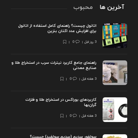
آخرین ها
محبوب
اتانول چیست؟ راهنمای کامل استفاده از اتانول
برای افزایش عدد اکتان بنزین
3 روز قبل
0
راهنمای جامع کاربرد نیترات سرب در استخراج طلا و
صنایع معدنی
3 هفته قبل
0
کاربردهای بوراکس در استخراج طلا و فلزات
گران‌بها
3 هفته قبل
0
سولفور سدیم (سدیم سولفید) چیست؟