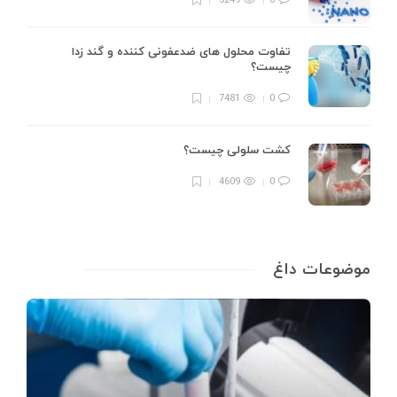
5249
0
تفاوت محلول های ضدعفونی کننده و گند زدا
چیست؟
7481
0
کشت سلولی چیست؟
4609
0
موضوعات داغ