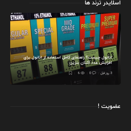
اسلایدر ترند ها
اتانول چیست؟ راهنمای کامل استفاده از اتانول برای
افزایش عدد اکتان بنزین
3 روز قبل
0
6
عضویت !