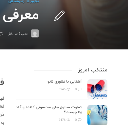
تجهیزات آزمایشگاهی
معرفی 
مدیر
,
5 سال قبل
منتخب امروز
ف
آشنایی با فناوری نانو
5245
0
فیل
فشا
تفاوت محلول های ضدعفونی کننده و گند
زدا چیست؟
ذرا
7476
0
به 