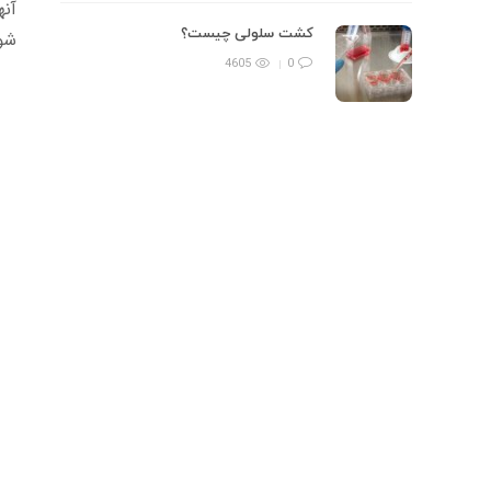
آنه
کشت سلولی چیست؟
شو
4605
0
موضوعات داغ
تانک ازت چیست؟