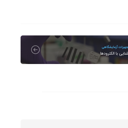
هیزات آزمایشگاهی
نایی با الکترودها