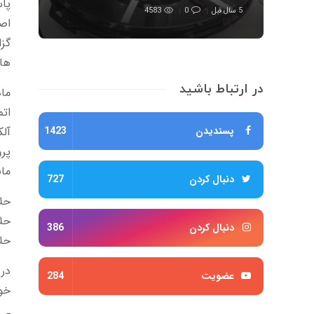
پا
5 سال قبل
0
4583
اصط
گزا
های
در ارتباط باشید
ماد
اتم
پسندیدن
1423
مان
دنبال کردن
727
حلال‌
حلال
دنبال کردن
386
حلا
عضویت
284
خو