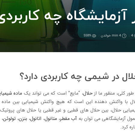
 آزمایشگاه چه کاربردی
4
4 min
خواندن
5589
ال در شیمی چه کاربردی دارد؟
طور کلی، منظور ما از
حلال
، “مایع” است که می تواند یک
ماده شیمیا
ال با واکنش دهنده این است که هیچ واکنش شیمیایی بین ماده مح
یایی حلال، بین حلال های قطبی و غیر قطبی یا حلال های پروتیک و
مول آزمایشگاهی می توان به
آب مقطر
،
متانول
،
اتانول
،
بنزن
،
تولوئن
،
ره کرد.