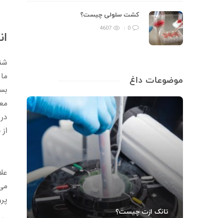
کشت سلولی چیست؟
4607
0
ان
شنا
ما 
موضوعات داغ
بسی
معم
در 
از 
علا
می 
پرو
تانک ازت چیست؟