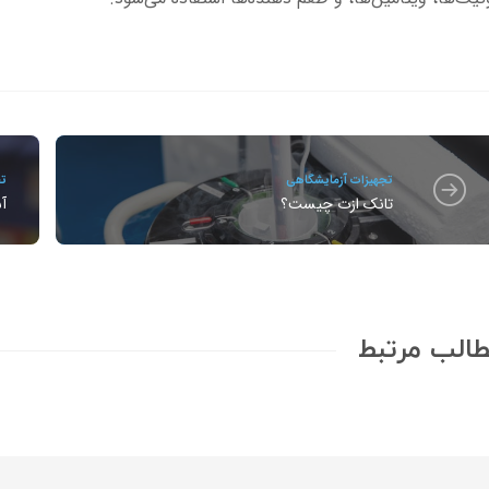
تجهیزات آزمایشگاهی
تج
تانک ازت چیست؟
آش
الب مرتبط