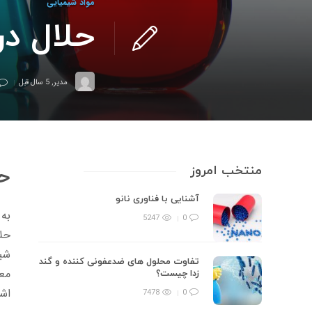
مواد شیمیایی
حلال در
مدیر
,
5 سال قبل
منتخب امروز
حل
آشنایی با فناوری نانو
به 
5247
0
حل
شیم
تفاوت محلول های ضدعفونی کننده و گند
مع
زدا چیست؟
اشا
7478
0