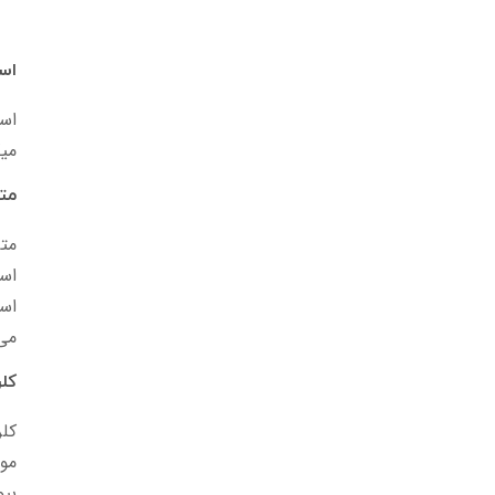
اس
است
میگ
متا
متا
اس
است
می 
کلر
کلر
موا
بیو