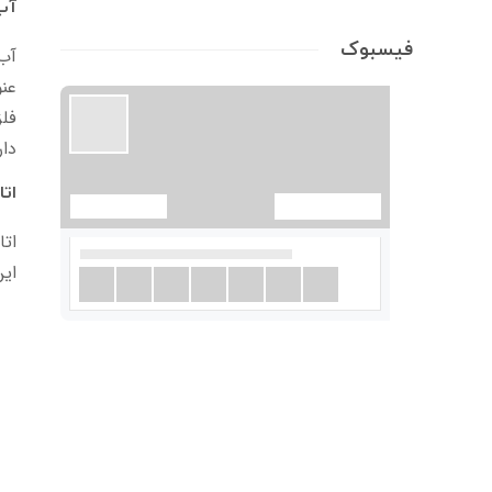
آب
فیسبوک
آب 
عن
فلز
دار
اتا
اتا
این